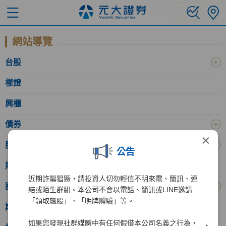
網站導覽
台股
權證
興櫃
債券
×
股務代理
公告
財富管理
近期詐騙猖獗，請投資人切勿輕信不明來電、簡訊、連
國際金融
結或陌生群組。本公司不會以電話、簡訊或LINE邀請
「領取飆股」、「明牌體驗」等。
期貨
如果您發現社群媒體中有任何假借本公司名義之行為，