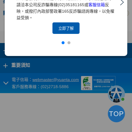
投顧
請洽本公司反詐騙專線(02)35181165或
客服信箱
反
映，或撥打內政部警政署165反詐騙諮詢專線，以免權
關於元大
益受損。
立即了解
+
集團成員
+
重要須知
電子信箱：
webmaster@yuanta.com
客戶服務專線：(02)2718-5886
TOP