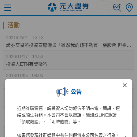
活動
13:13
2021/02/01
證券交易所投資宣導漫畫「雖然我的錢不夠買一張股票 但零股我可以」
14:53
2020/11/17
投資人ETN有獎徵答
08:00
2018/11/05
×
107年第4季外國上市公司財務業務說明會
公告
08:00
2018/11/02
掌握新南向投資契機座談會暨新南向公司主題式業績發表會
近期詐騙猖獗，請投資人切勿輕信不明來電、簡訊、連
13:57
2018/10/02
結或陌生群組。本公司不會以電話、簡訊或LINE邀請
期交所107年第4季商品期貨交易獎勵活動辦法
「領取飆股」、「明牌體驗」等。
13:43
2018/10/02
如果您發現社群媒體中有任何假借本公司名義之行為，