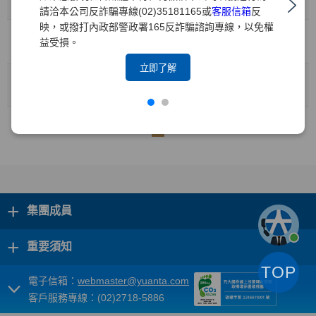
期交所107年第4季國外指數期貨交易獎勵活動
請洽本公司反詐騙專線(02)35181165或
客服信箱
反
映，或撥打內政部警政署165反詐騙諮詢專線，以免權
13:43
2018/10/02
益受損。
期交所107年第4季匯率期貨交易獎勵活動
立即了解
08:00
2018/09/17
證交所「汪來富 股市旺」網路闖關遊戲有獎徵答活動
1
+
集團成員
+
重要須知
TOP
電子信箱：
webmaster@yuanta.com
客戶服務專線：(02)2718-5886