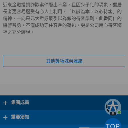
近來金融投資詐欺案件層出不窮，且因少子化的現象，獨居
長者更容易遭受有心人士利用，「以誠為本，以心待客」的
精神，一向是元大證券最引以為傲的待客準則，此番同仁的
機警智勇，不僅成功守住客戶的荷包，更是公司用心待客精
神之充分體現。
其他獎項殊榮連結
+
集團成員
+
重要須知
TOP