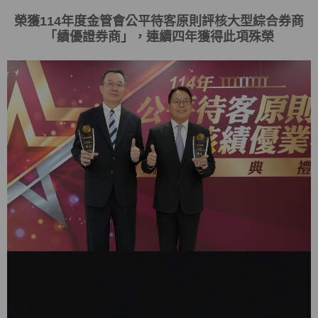
榮獲
114
年度金管會
公平待客原則評核大型綜合券商
「
績優證券商
」，連續四年獲得此項殊榮