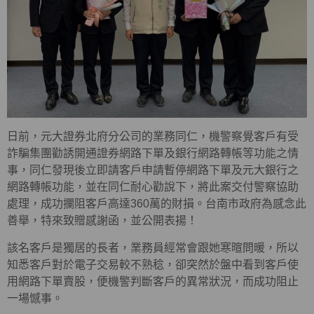
日前，元大證券北府分公司的業務同仁，機警察覺客戶有受
詐騙集團勸誘開通證券網路下單及銀行網路轉帳等功能之情
事，同仁發現後立即請客戶申請暫停網路下單及元大銀行之
網路轉帳功能，並在同仁耐心勸說下，將此案交付警察協助
處理，成功攔阻客戶高達360萬的財損。台南市政府為感念此
善舉，特來致贈感謝函，並公開表揚！
該名客戶是獨居的長者，業務員經常會跟她寒暄問暖，所以
知悉客戶對於電子交易較不熟稔，卻突然於盤中看到客戶使
用網路下單賣股，便機警判斷客戶的異常狀況，而成功阻止
一場憾事。