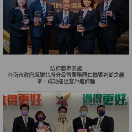
防詐義舉表揚
台南市政府感謝北府分公司業務同仁機警判斷之義
舉，成功攔阻客戶遭詐騙