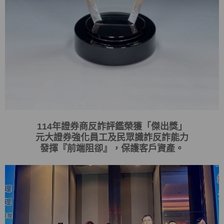
114
年證券商反詐評鑑榮獲「傑出獎」
元大證券強化員工及民眾識詐反詐能力
發揮
『
前端阻卻
』
，保護客戶資產。