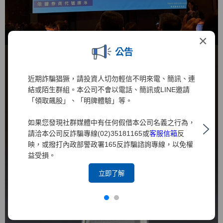
×
公告
近期詐騙猖獗，請投資人切勿輕信不明來電、簡訊、連
結或陌生群組。本公司不會以電話、簡訊或LINE邀請
「領取飆股」、「明牌體驗」等。
如果您發現社群媒體中有任何假借本公司名義之行為，
請洽本公司反詐騙專線(02)35181165或
客服信箱
反
映，或撥打內政部警政署165反詐騙諮詢專線，以免權
益受損。
立即了解