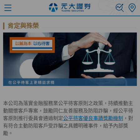
肯定與殊榮
本公司為落實金融服務業公平待客原則之政策，持續推動主
動關懷客戶專案，鼓勵同仁友善服務及防阻詐騙，經公平待
客原則推行委員會通過制定
公平待客優良事蹟獎勵機制
，對
有符合主動防阻客戶受詐騙之具體明確事件，給予內部獎
勵。