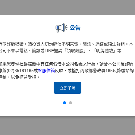
公告
近期詐騙猖獗，請投資人切勿輕信不明來電、簡訊、連結或陌生群組。本
公司不會以電話、簡訊或LINE邀請「領取飆股」、「明牌體驗」等。
如果您發現社群媒體中有任何假借本公司名義之行為，請洽本公司反詐騙
專線(02)35181165或
客服信箱
反映，或撥打內政部警政署165反詐騙諮詢
專線，以免權益受損。
立即了解