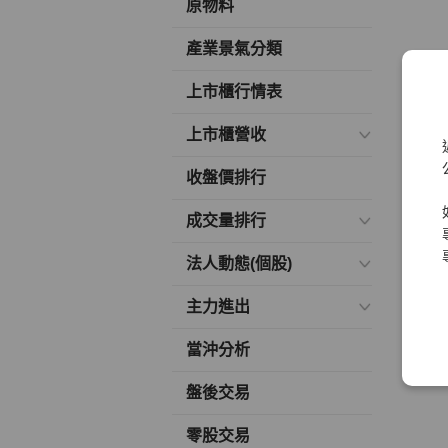
原物料
產業景氣分類
上市櫃行情表
上市櫃營收
收盤價排行
成交量排行
法人動態(個股)
主力進出
當沖分析
盤後交易
零股交易