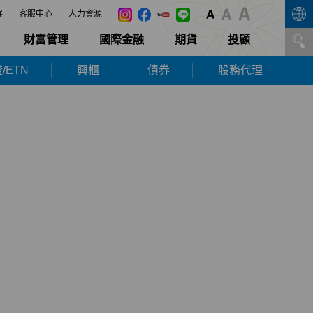
展
客服中心
人力資源
財富管理
國際金融
期貨
投顧
/ETN
興櫃
債券
股務代理