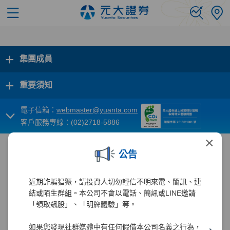
+
集團成員
+
重要須知
電子信箱：
webmaster@yuanta.com
客戶服務專線：(02)2718-5886
×
公告
近期詐騙猖獗，請投資人切勿輕信不明來電、簡訊、連
結或陌生群組。本公司不會以電話、簡訊或LINE邀請
「領取飆股」、「明牌體驗」等。
如果您發現社群媒體中有任何假借本公司名義之行為，