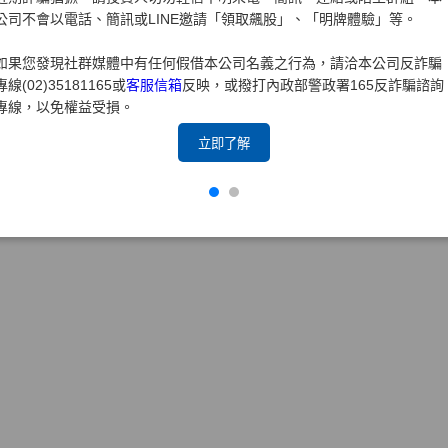
公司不會以電話、簡訊或LINE邀請「領取飆股」、「明牌體驗」等。
如果您發現社群媒體中有任何假借本公司名義之行為，請洽本公司反詐騙
專線(02)35181165或
客服信箱
反映，或撥打內政部警政署165反詐騙諮詢
專線，以免權益受損。
立即了解