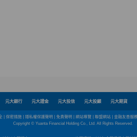
元大銀行
元大證金
元大投信
元大投顧
元大期貨
全
|
保密措施
|
隱私權保護聲明
|
免責聲明
|
網站導覽
|
聯盟網站
|
金融友善服
Copyright © Yuanta Financial Holding Co., Ltd. All Rights Reserved.