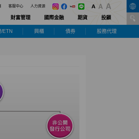
展
客服中心
人力資源
財富管理
國際金融
期貨
投顧
/ETN
興櫃
債券
股務代理