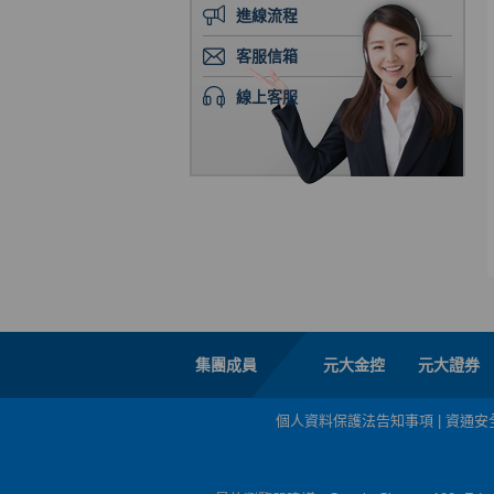
進線流程
客服信箱
線上客服
集團成員
元大金控
元大證券
個人資料保護法告知事項
|
資通安