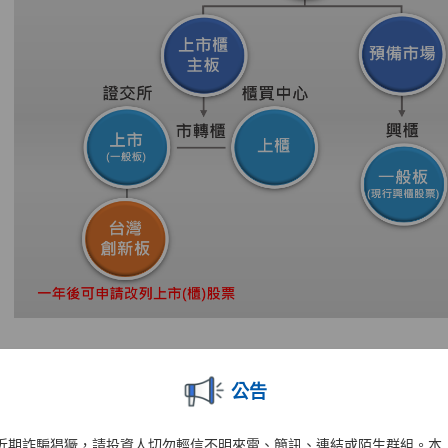
公告
近期詐騙猖獗，請投資人切勿輕信不明來電、簡訊、連結或陌生群組。本