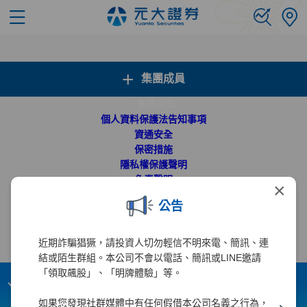
+
集團成員
+
重要須知
個人資料保護法告知事項
資通安全
保密措施
隱私權保護聲明
免責聲明
×
網站導覽
公告
聯盟網站
金融友善服務專區
高齡友善服務專區
近期詐騙猖獗，請投資人切勿輕信不明來電、簡訊、連
English
結或陌生群組。本公司不會以電話、簡訊或LINE邀請
「領取飆股」、「明牌體驗」等。
電子信箱：
webmaster@yuanta.com
客戶服務專線：(02)2718-5886
如果您發現社群媒體中有任何假借本公司名義之行為，