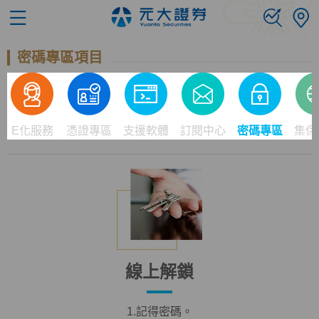
密碼專區項目
E化服務
憑證專區
支援軟體
訂閱中心
密碼專區
集保
線上解鎖
1.記得密碼。