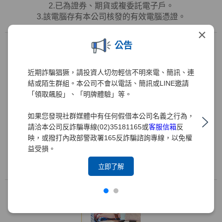
2.已為證券、期貨或複委託電子戶。
3.該電腦存有本公司核發的有效電腦憑證。
×
公告
近期詐騙猖獗，請投資人切勿輕信不明來電、簡訊、連
結或陌生群組。本公司不會以電話、簡訊或LINE邀請
「領取飆股」、「明牌體驗」等。
忘記密碼
如果您發現社群媒體中有任何假借本公司名義之行為，
請洽本公司反詐騙專線(02)35181165或
客服信箱
反
映，或撥打內政部警政署165反詐騙諮詢專線，以免權
1.忘記密碼。
益受損。
2.已為證券、期貨或複委託電子戶。
3.該電腦存有本公司核發的有效電腦憑證。
立即了解