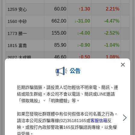
×
公告
近期詐騙猖獗，請投資人切勿輕信不明來電、簡訊、連
結或陌生群組。本公司不會以電話、簡訊或LINE邀請
「領取飆股」、「明牌體驗」等。
如果您發現社群媒體中有任何假借本公司名義之行為，
請洽本公司反詐騙專線(02)35181165或
客服信箱
反
映，或撥打內政部警政署165反詐騙諮詢專線，以免權
益受損。