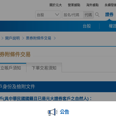
關於元大
營業據點
海外據點
永續發
證券
台股
代碼
台股
權證
開戶說明
票券附條件交易
券附條件交易
開立帳戶須知
下單交易須知
戶身份及檢附文件
戶(具中華民國國籍且已是元大證券客戶之自然人)：
身分證
公告
附照片之健保卡/駕照/護照(三擇一)