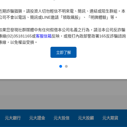
電子票券RP交易之款券交割帳戶須為元大銀行的證券款項劃撥存
近期詐騙猖獗，請投資人切勿輕信不明來電、簡訊、連結或陌生群組。本
公司不會以電話、簡訊或LINE邀請「領取飆股」、「明牌體驗」等。
若本身沒有元大銀行證券款項劃撥存款帳戶，則需先到元大銀行開
銀行
如果您發現社群媒體中有任何假借本公司名義之行為，請洽本公司反詐騙
變更交割銀行路徑：線上開戶>我要開立其他業務>變更約定交割
專線(02)35181165或
客服信箱
反映，或撥打內政部警政署165反詐騙諮詢
專線，以免權益受損。
立即了解
元大銀行
元大證金
元大投信
元大投顧
元大期貨