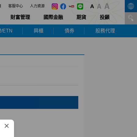
展
客服中心
人力資源
財富管理
國際金融
期貨
投顧
/ETN
興櫃
債券
股務代理
×