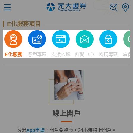
E化服務項目
E化服務
憑證專區
支援軟體
訂閱中心
密碼專區
集保
線上開戶
透過
App申請
，開戶免臨櫃，24小時線上開戶。