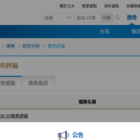
關於元大
營業據點
海外據點
永續發
證券
台股
代碼
台股
權證
債券
研究分析
債市評論
市評論
債券週報
債券晨訊
檔案名稱
.08.03債券週報
公告