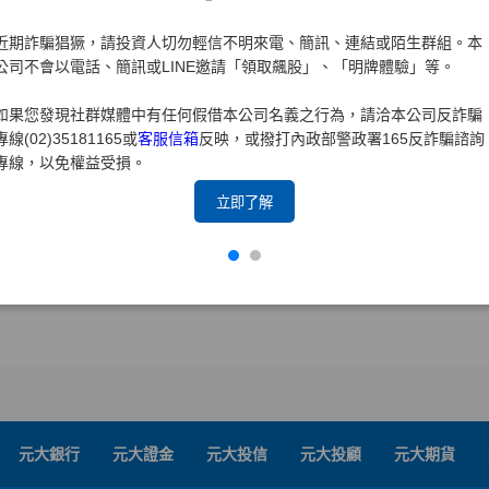
近期詐騙猖獗，請投資人切勿輕信不明來電、簡訊、連結或陌生群組。本
公司不會以電話、簡訊或LINE邀請「領取飆股」、「明牌體驗」等。
如果您發現社群媒體中有任何假借本公司名義之行為，請洽本公司反詐騙
專線(02)35181165或
客服信箱
反映，或撥打內政部警政署165反詐騙諮詢
專線，以免權益受損。
立即了解
元大銀行
元大證金
元大投信
元大投顧
元大期貨