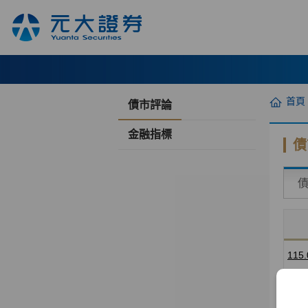
首頁
債市評論
金融指標
債
115