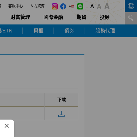
展
客服中心
人力資源
財富管理
國際金融
期貨
投顧
/ETN
興櫃
債券
股務代理
下載
×