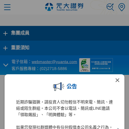
+
集團成員
+
重要須知
電子信箱：
webmaster@yuanta.com
客戶服務專線：(02)2718-5886
×
公告
近期詐騙猖獗，請投資人切勿輕信不明來電、簡訊、連
結或陌生群組。本公司不會以電話、簡訊或LINE邀請
「領取飆股」、「明牌體驗」等。
如果您發現社群媒體中有任何假借本公司名義之行為，