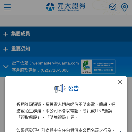
+
集團成員
+
重要須知
電子信箱：
webmaster@yuanta.com
客戶服務專線：(02)2718-5886
×
公告
近期詐騙猖獗，請投資人切勿輕信不明來電、簡訊、連
結或陌生群組。本公司不會以電話、簡訊或LINE邀請
「領取飆股」、「明牌體驗」等。
如果您發現社群媒體中有任何假借本公司名義之行為，