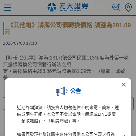
《其他電》鴻海公司債轉換價格 調整為281.09
元
2026/07/08 17:18
【時報-台北電】鴻海(2317)依公司民國113年度海外第一次
無擔保轉換公司債發行辦法之規
定，轉換價格由288.86元調整為281.09元。（編輯：邱致
馨）
×
公告
回上一頁
近期詐騙猖獗，請投資人切勿輕信不明來電、簡訊、連
結或陌生群組。本公司不會以電話、簡訊或LINE邀請
「領取飆股」、「明牌體驗」等。
如果您發現社群媒體中有任何假借本公司名義之行為，