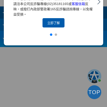
請洽本公司反詐騙專線(02)35181165或
客服信箱
反
映，或撥打內政部警政署165反詐騙諮詢專線，以免權
+
集團成員
益受損。
+
立即了解
重要須知
電子信箱：
webmaster@yuanta.com
客戶服務專線：(02)2718-5886
TOP