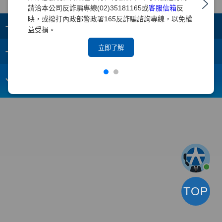
請洽本公司反詐騙專線(02)35181165或
客服信箱
反
映，或撥打內政部警政署165反詐騙諮詢專線，以免權
+
集團成員
益受損。
+
立即了解
重要須知
電子信箱：
webmaster@yuanta.com
客戶服務專線：(02)2718-5886
TOP