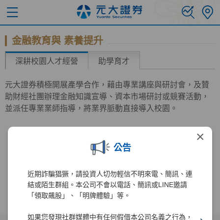
金融教育與 素養提升
深耕校園人才經營
助學育才
元大證券積極開展產學合作，藉由專業講座與研討會，及贊
助財經社團辦理金融知識宣導、資本市場研討或競賽活動，
並派任專業業師指導，將業界脈動直接導入校園。
×
公告
近期詐騙猖獗，請投資人切勿輕信不明來電、簡訊、連
結或陌生群組。本公司不會以電話、簡訊或LINE邀請
「領取飆股」、「明牌體驗」等。
如果您發現社群媒體中有任何假借本公司名義之行為，