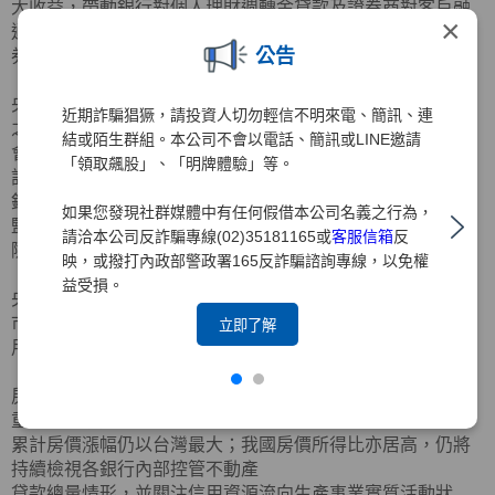
大收益，帶動銀行對個人理財週轉金貸款及證券商對客戶融
×
通總餘額明顯成長；另銀行對證
公告
券期貨及金融輔助業之放款餘額亦持續攀升。
央行也提及，依我國監理架構，對資本市場及個別金融機構
近期詐騙猖獗，請投資人切勿輕信不明來電、簡訊、連
之監理係屬金管會職掌，金管
結或陌生群組。本公司不會以電話、簡訊或LINE邀請
會表示已密切關注前述現象，除對證券商之資金來源與運用
「領取飆股」、「明牌體驗」等。
訂有雙向風險控管機制外，亦對
銀行之理財型房貸、股票質押及信用貸款等授信業務，持續
如果您發現社群媒體中有任何假借本公司名義之行為，
監控其貸款金額及逾放比率等風
請洽本公司反詐騙專線(02)35181165或
客服信箱
反
險指標之變化。
映，或撥打內政部警政署165反詐騙諮詢專線，以免權
益受損。
央行重申，將密切關注股市融資槓桿變化及銀行資金流入股
市情形；銀行則宜留意相關信
立即了解
用擴張情形及其風險控管。
房市方面，央行認為，國內房價修正有限，民眾購屋負擔仍
重：自疫情迄今，主要經濟體
累計房價漲幅仍以台灣最大；我國房價所得比亦居高，仍將
持續檢視各銀行內部控管不動產
貸款總量情形，並關注信用資源流向生產事業實質活動狀