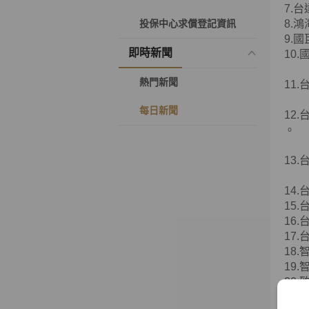
7.
投保中心求償登記資訊
8.鴻
9.國
即時新聞
10.
熱門新聞
11
每日新聞
12.
。
13.
14
15.
16.
17
18.
19.
20
21.