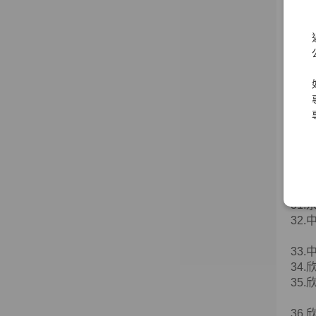
22.
23.
24.
25.
。
26.
27.
28
29.
30
31.
32.
33
34.
35.
36