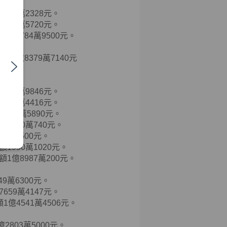
781萬2328元。
133萬5720元。
金額1784萬9500元。
額1億8379萬7140元
489萬9846元。
298萬4416元。
531萬5890元。
額2410萬740元。
07萬7500元。
額1950萬1020元。
額1億8987萬200元。
49萬6300元。
659萬4147元。
1億4541萬4506元。
2803萬5000元。