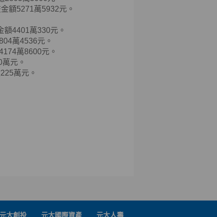
交金額5271萬5932元。
金額4401萬330元。
804萬4536元。
174萬8600元。
60萬元。
億225萬元。
元大創投
元大國際資產
元大人壽