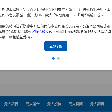
近期詐騙猖獗，請投資人切勿輕信不明來電、簡訊、連結或陌生群組。本
公司不會以電話、簡訊或LINE邀請「領取飆股」、「明牌體驗」等。
如果您發現社群媒體中有任何假借本公司名義之行為，請洽本公司反詐騙
專線(02)35181165或
客服信箱
反映，或撥打內政部警政署165反詐騙諮詢
專線，以免權益受損。
立即了解
元大銀行
元大證金
元大投信
元大投顧
元大期貨