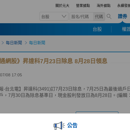
關於元大
營業據點
海外據點
永續發
證券
台股
代碼
台股
權證
每日新聞
每日新聞
通網股》昇達科7月23日除息 8月28日領息
07/08 17:05
報-台北電】昇達科(3491)訂7月23日除息，7月25日為最後過戶
戶，7月30日為除息基準日，現金股利發放日為8月28日。(編輯
回上一頁
公告