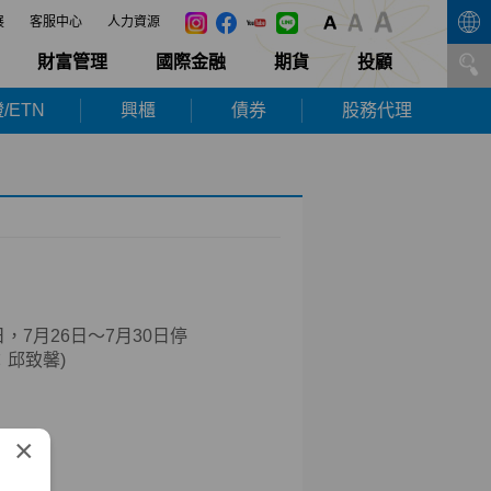
展
客服中心
人力資源
財富管理
國際金融
期貨
投顧
/ETN
興櫃
債券
股務代理
日，7月26日～7月30日停
：邱致馨)
×