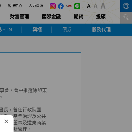
展
客服中心
人力資源
財富管理
國際金融
期貨
投顧
/ETN
興櫃
債券
股務代理
次董事會，會中推選徐旭東
。
書長，曾任行政院國
專業、產業治理及公共
×
傳電信董事及遠東商業
劃與創新管理。