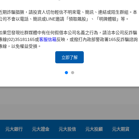
表示，第29屆董事會成員涵蓋經營管理、財務金融、法律、公
近期詐騙猖獗，請投資人切勿輕信不明來電、簡訊、連結或陌生群組。本
域，兼顧產業實務與治理監督功能。在全球經濟景氣不確定及產
公司不會以電話、簡訊或LINE邀請「領取飆股」、「明牌體驗」等。
治理架構將有助強化企業韌性與永續發展，持續為股東創造長期
如果您發現社群媒體中有任何假借本公司名義之行為，請洽本公司反詐騙
專線(02)35181165或
客服信箱
反映，或撥打內政部警政署165反詐騙諮詢
專線，以免權益受損。
回上一頁
立即了解
元大銀行
元大證金
元大投信
元大投顧
元大期貨