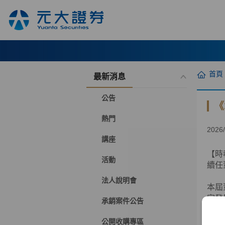
首頁
最新消息
公告
《
熱門
2026/
講座
【時
活動
續任
法人說明會
本屆
家發
承銷案件公告
行政
銀行
公開收購專區