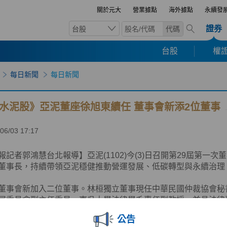
關於元大
營業據點
海外據點
永續發
證券
台股
代碼
台股
權證
每日新聞
每日新聞
水泥股》亞泥董座徐旭東續任 董事會新添2位董事
06/03 17:17
報記者郭鴻慧台北報導】亞泥(1102)今(3)日召開第29屆第一
董事長，持續帶領亞泥穩健推動營運發展、低碳轉型與永續治理
董事會新加入二位董事。林桓獨立董事現任中華民國仲裁協會秘
展委員會副主任委員、東吳大學法律學系專任副教授，兼具法律
經驗；徐國安董事現任裕民航運副董事長、遠東新世紀董事、遠
公告
董事，具備豐富跨國企業管理經驗，長期深耕企業經營、策略規