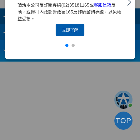
請洽本公司反詐騙專線(02)35181165或
客服信箱
反
映，或撥打內政部警政署165反詐騙諮詢專線，以免權
+
集團成員
益受損。
+
立即了解
重要須知
電子信箱：
webmaster@yuanta.com
客戶服務專線：(02)2718-5886
TOP