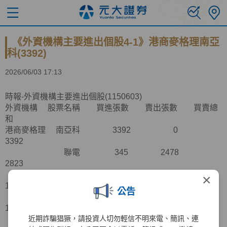
《外資機構主要進出個股4-1》港商麥格理南亞
科(3392)
2026/06/03 17:13
時報-外資機構主要進出個股(1150603)
外資機構 股票名稱 買進張數 賣出張數 買賣總
和
港商麥格理 南亞科 3392 0
3392
聯電 345 2478
2823
國巨* 15 1947
×
1962
公告
鴻海 1742 61
1803
近期詐騙猖獗，請投資人切勿輕信不明來電、簡訊、連
佳格 0 1539