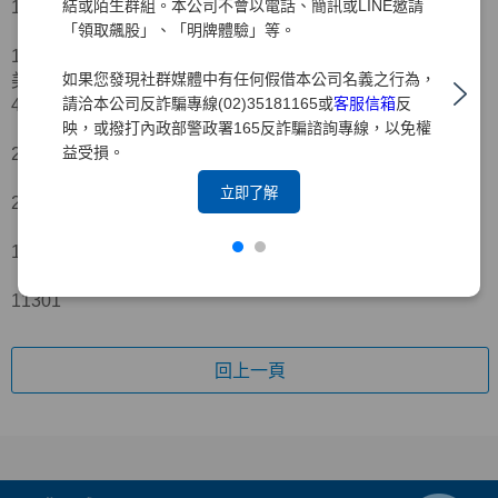
結或陌生群組。本公司不會以電話、簡訊或LINE邀請
1539
「領取飆股」、「明牌體驗」等。
台船 0 1533
1533
如果您發現社群媒體中有任何假借本公司名義之行為，
美商美林 群創 35812 13449
請洽本公司反詐騙專線(02)35181165或
客服信箱
反
49261
映，或撥打內政部警政署165反詐騙諮詢專線，以免權
中信金 22774 2496
益受損。
25270
台新新 6424 15606
立即了解
22030
仁寶 4221 7819
12040
華邦電 4524 6777
11301
回上一頁