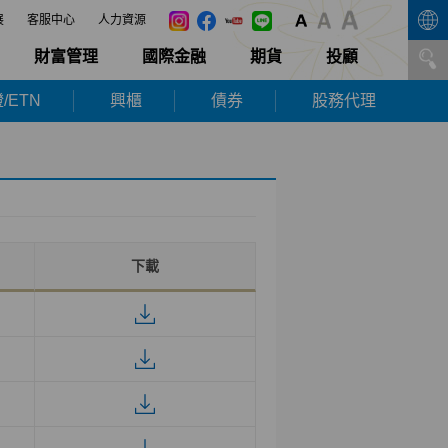
展
客服中心
人力資源
財富管理
國際金融
期貨
投顧
/ETN
興櫃
債券
股務代理
下載