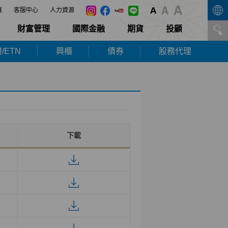
展
客服中心
人力資源
財富管理
國際金融
期貨
投顧
/ETN
興櫃
債券
股務代理
下載