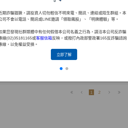
021年-董事會代行股東會議事錄
近期詐騙猖獗，請投資人切勿輕信不明來電、簡訊、連結或陌生群組。本
020年-董事會代行股東會決議事項之執行情形
公司不會以電話、簡訊或LINE邀請「領取飆股」、「明牌體驗」等。
020年-董事會代行股東會議事錄
如果您發現社群媒體中有任何假借本公司名義之行為，請洽本公司反詐騙
專線(02)35181165或
客服信箱
反映，或撥打內政部警政署165反詐騙諮詢
019年-董事會代行股東會議事錄
專線，以免權益受損。
018年-董事會代行股東會議事錄
立即了解
017年-董事會代行股東會議事錄
016年-董事會代行股東會議事錄
1
2