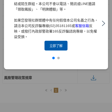
結或陌生群組。本公司不會以電話、簡訊或LINE邀請
「領取飆股」、「明牌體驗」等。
董事會暨功能性委員會績效評估辦法
如果您發現社群媒體中有任何假借本公司名義之行為，
與利害關係人交易規則
請洽本公司反詐騙專線(02)35181165或
客服信箱
反
映，或撥打內政部警政署165反詐騙諮詢專線，以免權
董事會議事規範
益受損。
關係人相互間財務業務相關作業辦法
立即了解
取得或處分資產處理程序
資訊安全政策
風險管理政策規章
1