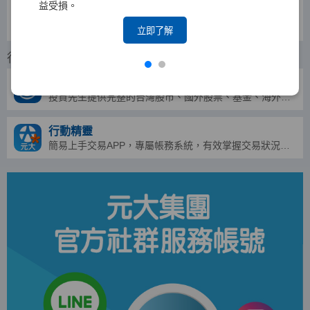
益受損。
點金靈
證券、期貨、港股、美股、國際期貨一套搞定
立即了解
行動APP
投資先生
投資先生提供完整的台灣股市、國外股票、基金、海外債券、國內外期貨及選擇權等豐富的市場行情。
行動精靈
簡易上手交易APP，專屬帳務系統，有效掌握交易狀況，運用資金更靈活！