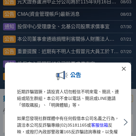
公告
元大證券蘆洲中正分公司將於115年9月16日起更名為長榮分公司
08/03
公告
CMA(資金管理帳戶)最新消息
08/03
通知
投保中心受理康全、北基公司股票求償事宜
07/30
公告
本公司董事會通過捐贈利害關係人財團法人元大文教基金會新臺幣4,060萬元。
07/21
公告
重要提醒：近期有不明人士假冒元大員工於 Threads 散布不實資訊，企圖引導民眾加入不明LINE帳號，請投資人提高警覺
07/20
通知
投保中心受理巨虹公司股票求償事宜
07/02
×
公告
公告
近期股市波動加劇，請投資人留意投資風險!
06/25
近期詐騙猖獗，請投資人切勿輕信不明來電、簡訊、連
數位金融專區
結或陌生群組。本公司不會以電話、簡訊或LINE邀請
more
「領取飆股」、「明牌體驗」等。
AP版網路下單
如果您發現社群媒體中有任何假借本公司名義之行為，
越是贏
請洽本公司反詐騙專線(02)35181165或
客服信箱
反
客製化操作介面、雲端自選同步、跨國多商品交易最佳選擇
映，或撥打內政部警政署165反詐騙諮詢專線，以免權