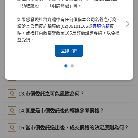
「領取飆股」、「明牌體驗」等。
8.盤後定價、零股、鉅額交易是否適用逐筆撮合？
如果您發現社群媒體中有任何假借本公司名義之行為，
9.哪些商品適用逐筆撮合？
請洽本公司反詐騙專線(02)35181165或
客服信箱
反
映，或撥打內政部警政署165反詐騙諮詢專線，以免權
益受損。
10.逐筆撮合會增加哪些委託型態？
立即了解
11.甚麼是市價委託？哪些商品無法進行市價委託？
12.預約單是否可以使用市價委託？
13.市價委託之可能風險為何？
14.甚麼是市價委託後的轉換參考價格？
15.當市價委託送出後，成交價格的決定原則為何？