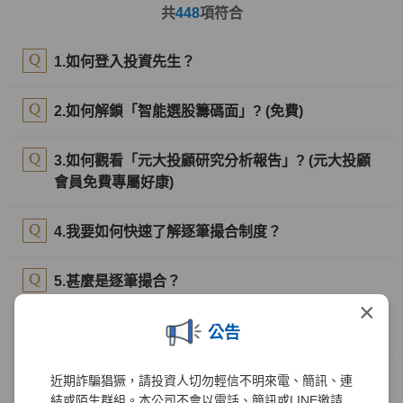
共
448
項符合
1.如何登入投資先生？
2.如何解鎖「智能選股籌碼面」? (免費)
3.如何觀看「元大投顧研究分析報告」? (元大投顧
會員免費專屬好康)
4.我要如何快速了解逐筆撮合制度？
5.甚麼是逐筆撮合？
×
6.改為逐筆撮合後的好處是？
公告
7.逐筆撮合實施時間？
近期詐騙猖獗，請投資人切勿輕信不明來電、簡訊、連
結或陌生群組。本公司不會以電話、簡訊或LINE邀請