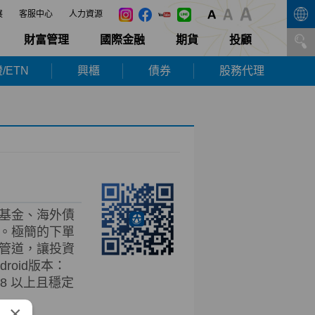
展
客服中心
人力資源
財富管理
國際金融
期貨
投顧
/ETN
興櫃
債券
股務代理
基金、海外債
。極簡的下單
管道，讓投資
roid版本：
d 8 以上且穩定
×