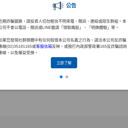
操作說明
了解更多
公告
近期詐騙猖獗，請投資人切勿輕信不明來電、簡訊、連結或陌生群組。本
公司不會以電話、簡訊或LINE邀請「領取飆股」、「明牌體驗」等。
行動精靈
簡易上手交易APP，專屬帳務系統，有效
如果您發現社群媒體中有任何假借本公司名義之行為，請洽本公司反詐騙
專線(02)35181165或
客服信箱
反映，或撥打內政部警政署165反詐騙諮詢
運用資金更靈活！（版本IOS：2.2.9.2、And
專線，以免權益受損。
7.35.2.1390.15.2.1023.13、Android pad：
3.35.3.216.10.2.510.16.R1）系統規格：i
立即了解
Android 5 以上且穩定的網路連線
操作說明