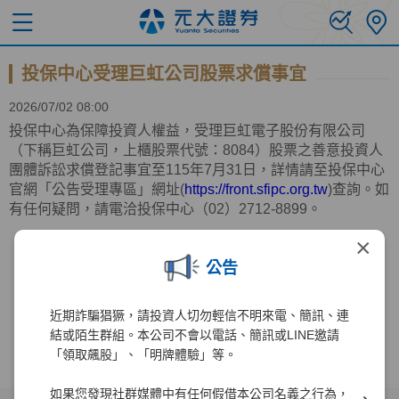
投保中心受理巨虹公司股票求償事宜
2026/07/02 08:00
投保中心為保障投資人權益，受理巨虹電子股份有限公司
（下稱巨虹公司，上櫃股票代號：
8084
）股票之善意投資人
團體訴訟求償登記事宜至
115
年
7
月
31
日，詳情請至投保中心
官網「公告受理專區」網址
(
https://front.sfipc.org.tw
)
查詢。如
有任何疑問，請電洽投保中心（
02
）
2712-8899
。
×
上一則
回列表
下一則
公告
近期詐騙猖獗，請投資人切勿輕信不明來電、簡訊、連
結或陌生群組。本公司不會以電話、簡訊或LINE邀請
「領取飆股」、「明牌體驗」等。
如果您發現社群媒體中有任何假借本公司名義之行為，