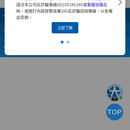
請洽本公司反詐騙專線(02)35181165或
客服信箱
反
映，或撥打內政部警政署165反詐騙諮詢專線，以免權
+
集團成員
益受損。
+
立即了解
重要須知
電子信箱：
webmaster@yuanta.com
客戶服務專線：(02)2718-5886
TOP