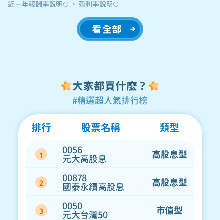
近ㄧ年報酬率說明
、
殖利率說明
看全部
大家都買什麼？
#精選超人氣排行榜
排行
股票名稱
類型
0056
高股息型
1
元大高股息
00878
高股息型
2
國泰永續高股息
0050
市值型
3
元大台灣50