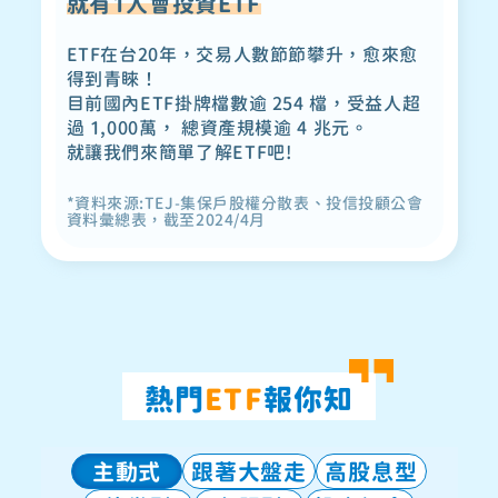
就有1人會投資ETF
ETF在台20年，交易人數節節攀升，愈來愈
得到青睞！
目前國內ETF掛牌檔數逾 254 檔，受益人超
過 1,000萬，
總資產規模逾 4 兆元。
就讓我們來簡單了解ETF吧!
*資料來源:TEJ-集保戶股權分散表、投信投顧公會
資料彙總表，截至2024/4月
熱門
ETF
報你知
主動式
跟著大盤走
高股息型