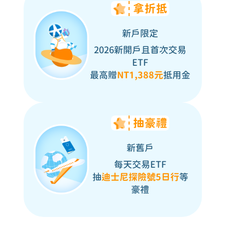
新戶限定
2026新開戶且首次交易
ETF
最高贈
NT1,388元
抵用金
新舊戶
每天交易ETF
抽
迪士尼探險號5日行
等
豪禮