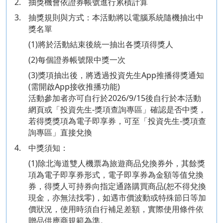
2.
抽獎機會依證券帳號進行累積計算
3.
抽獎規則與方式：本活動將以電腦系統隨機抽出中
獎名單
(1)將於活動結束後統一抽出各獎項得獎人
(2)每個證券帳號限中獎一次
(3)獎項抽出後，將透過投資先生App推播得獎通知
(需開啟App接收推播功能)
活動參加者亦可自行於2026/9/15後自行於本活動
網頁或「投資先生-獎項查詢專區」確認是否中獎，
若得獎獎項為電子即享券，可至「投資先生-獎項查
詢專區」直接兌換
4.
中獎須知：
(1)除北海道雙人機票為旅遊商品兌換券外，其餘獎
項為電子即享券形式，電子即享券為金額等值兌換
券，得獎人可持券向指定通路購買商品(恕不得兌換
現金，亦無法找零)，如遇市價波動或特殊節日等加
價狀況，使用時須自行補足差額，實際使用條件依
贈品供應商規範為準。