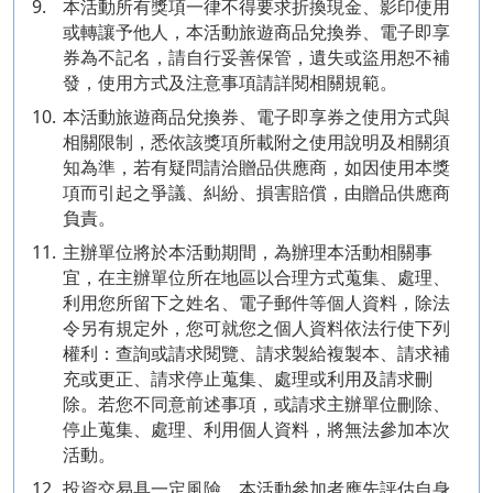
9.
本活動所有獎項一律不得要求折換現金、影印使用
或轉讓予他人，本活動旅遊商品兌換券、電子即享
券為不記名，請自行妥善保管，遺失或盜用恕不補
發，使用方式及注意事項請詳閱相關規範。
10.
本活動旅遊商品兌換券、電子即享券之使用方式與
相關限制，悉依該獎項所載附之使用說明及相關須
知為準，若有疑問請洽贈品供應商，如因使用本獎
項而引起之爭議、糾紛、損害賠償，由贈品供應商
負責。
11.
主辦單位將於本活動期間，為辦理本活動相關事
宜，在主辦單位所在地區以合理方式蒐集、處理、
利用您所留下之姓名、電子郵件等個人資料，除法
令另有規定外，您可就您之個人資料依法行使下列
權利：查詢或請求閱覽、請求製給複製本、請求補
充或更正、請求停止蒐集、處理或利用及請求刪
除。若您不同意前述事項，或請求主辦單位刪除、
停止蒐集、處理、利用個人資料，將無法參加本次
活動。
12.
投資交易具一定風險，本活動參加者應先評估自身