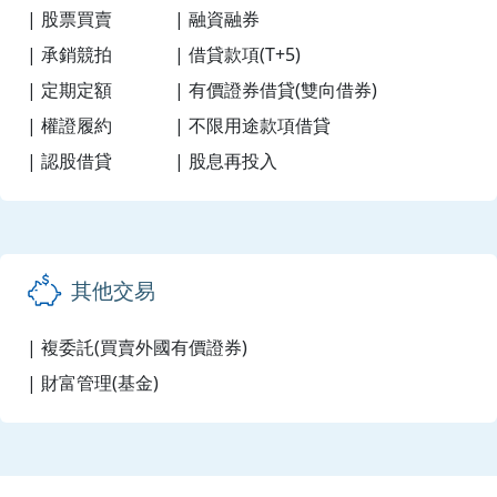
| 股票買賣
| 融資融券
| 承銷競拍
| 借貸款項(T+5)
| 定期定額
| 有價證券借貸(雙向借券)
| 權證履約
| 不限用途款項借貸
| 認股借貸
| 股息再投入
其他交易
| 複委託(買賣外國有價證券)
| 財富管理(基金)