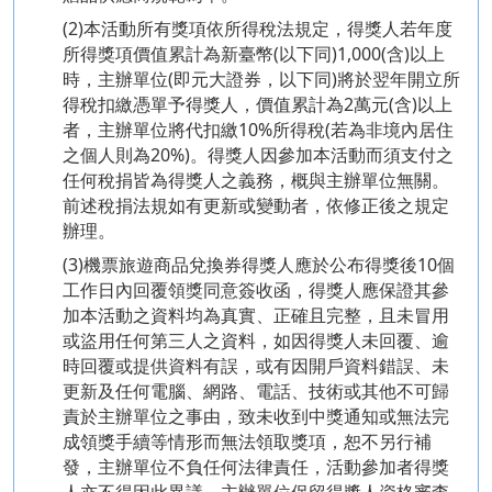
(2)本活動所有獎項依所得稅法規定，得獎人若年度
所得獎項價值累計為新臺幣(以下同)1,000(含)以上
時，主辦單位(即元大證券，以下同)將於翌年開立所
得稅扣繳憑單予得獎人，價值累計為2萬元(含)以上
者，主辦單位將代扣繳10%所得稅(若為非境內居住
之個人則為20%)。得獎人因參加本活動而須支付之
任何稅捐皆為得獎人之義務，概與主辦單位無關。
前述稅捐法規如有更新或變動者，依修正後之規定
辦理。
(3)機票旅遊商品兌換券得獎人應於公布得獎後10個
工作日內回覆領獎同意簽收函，得獎人應保證其參
加本活動之資料均為真實、正確且完整，且未冒用
或盜用任何第三人之資料，如因得獎人未回覆、逾
時回覆或提供資料有誤，或有因開戶資料錯誤、未
更新及任何電腦、網路、電話、技術或其他不可歸
責於主辦單位之事由，致未收到中獎通知或無法完
成領獎手續等情形而無法領取獎項，恕不另行補
發，主辦單位不負任何法律責任，活動參加者得獎
人亦不得因此異議，主辦單位保留得獎人資格審查