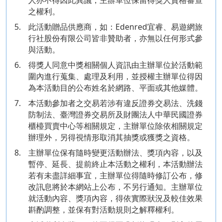
之權利。
5.
此活動贈品供應商，如：Edenred宜睿、易遊網旅
行社股份有限公司皆非贊助者，亦無以任何形式參
與活動。
6.
得獎人同意中獎相關個人資訊由主辦單位於活動範
圍內進行蒐集、處理及利用，並授權主辦單位得因
為本活動目的公布姓名於網路、平面或其他媒體。
7.
本活動參加者之交易若涉有違反證券交易法、洗錢
防制法、臺灣證券交易所及財團法人中華民國證券
櫃檯買賣中心等相關規定，主辦單位除依相關規定
辦理外，另得視情形取消其抽獎或獲獎之資格。
8.
主辦單位保有隨時變更活動辦法、獎項內容，以及
暫停、延長、提前終止本活動之權利，本活動辦法
若有未盡詳細事宜，主辦單位得隨時修訂公布，修
改訊息將於本網站上公布，不另行通知。主辦單位
就活動內容、獎項內容，得依實際狀況及較佳效果
斟酌調整，並保有對活動規則之解釋權利。