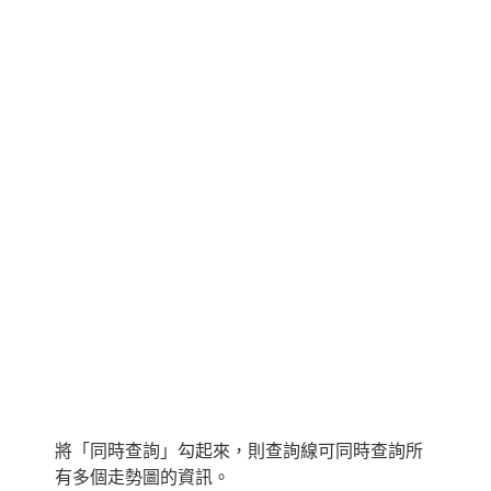
將「同時查詢」勾起來，則查詢線可同時查詢所
有多個走勢圖的資訊。