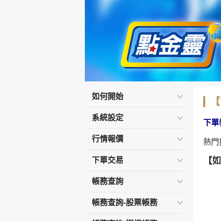
如何開始
【
系統設定
下單
行情報價
熱門
下單交易
【如
帳務查詢
帳務查詢-股票帳務