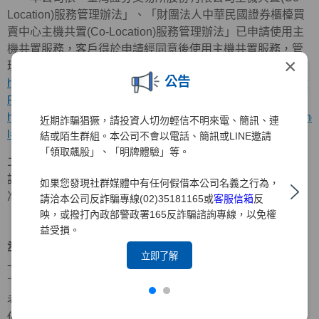
Location)服務管理辦法」、「財團法人中華民國證券櫃檯買
賣中心主機共置(Co-Location)服務管理辦法」已申請使用主
機共置服務，客戶得於申請經同意後使用主機共置服務，管
×
理辦法請詳參臺灣證券交易所、櫃檯買賣中心網站(網址：
公告
https://twse-regulation.twse.com.tw/TW/law/DAT0201.aspx?
FLCODE=FL086480
、
https://www.tpex.org.tw/web/bulletin/announcement_law/an
近期詐騙猖獗，請投資人切勿輕信不明來電、簡訊、連
l=zh-tw
)
結或陌生群組。本公司不會以電話、簡訊或LINE邀請
「領取飆股」、「明牌體驗」等。
二、符合本公司所訂申請資格之客戶可依相關規定提出申
請，惟因設備及線路負載量有限，本公司對申請均保留最終
如果您發現社群媒體中有任何假借本公司名義之行為，
准駁權。
請洽本公司反詐騙專線(02)35181165或
客服信箱
反
映，或撥打內政部警政署165反詐騙諮詢專線，以免權
『主機共置服務暨電子式專屬線路下單服務之使用標
益受損。
準』
立即了解
一、基於主機共置服務以及電子式專屬線路(下稱「DMA」)
下單服務有其成本、設備及線路負載量有限因素，本公司經
考量營運規模、客戶結構及客戶貢獻度等因素，訂定可申請
使用主機共置服務或DMA下單服務之客戶資格為：經紀業績