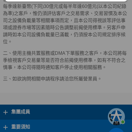
每季達新臺幣(下同)30億元或每半年達60億元(以本公司紀錄
為準)之客戶，惟仍須評估客戶之交易需求、交易習慣及本公
司之設備負載量等相關事項而定，且本公司得視該等評估事
項或證券市場等因素隨時公告調整前揭使用標準。另客戶申
請時如本公司設備負載量已滿載，仍須按本公司規定排序候
位。
二、使用主機共置服務或DMA下單服務之客戶，本公司將每
季檢視客戶交易量等是否符合前揭使用標準，如有不符合之
情事，本公司得隨時通知客戶停止使用相關服務。
三、如欲詢問相關申請程序請洽您所屬營業員。
+
集團成員
+
重要須知