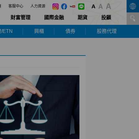
展
客服中心
人力資源
財富管理
國際金融
期貨
投顧
/ETN
興櫃
債券
股務代理