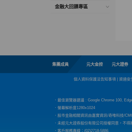
金融大回饋專區
集團成員
元大金控
元大證券
個人資料保護法告知事項
|
資通安
．最佳瀏覽器建議 : Google Chrome 100, E
．螢幕解析度1280x1024
．股市金融相關資訊由嘉實資訊/奇唯科技/CM
．未經元大證券股份有限公司授權同意，不得
．客戶服務專線：(02)2718-5886