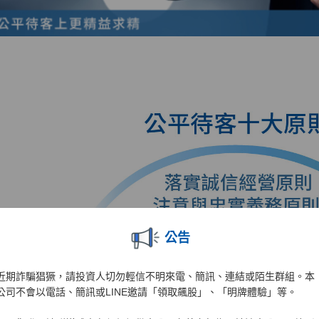
公告
近期詐騙猖獗，請投資人切勿輕信不明來電、簡訊、連結或陌生群組。本
公司不會以電話、簡訊或LINE邀請「領取飆股」、「明牌體驗」等。