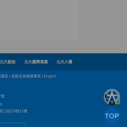
元大創投
元大國際資產
元大人壽
務專區
|
高齡友善服務專區
|
English
7號
m
三段219號11樓
TOP