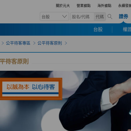
關於元大
營業據點
海外據點
永續發
證券
台股
代碼
台股
權證
公平待客專區
公平待客原則
平待客原則