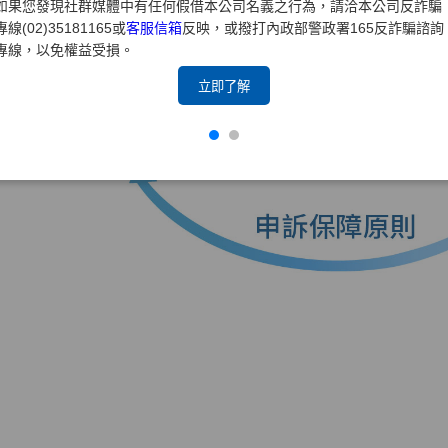
如果您發現社群媒體中有任何假借本公司名義之行為，請洽本公司反詐騙
專線(02)35181165或
客服信箱
反映，或撥打內政部警政署165反詐騙諮詢
專線，以免權益受損。
立即了解