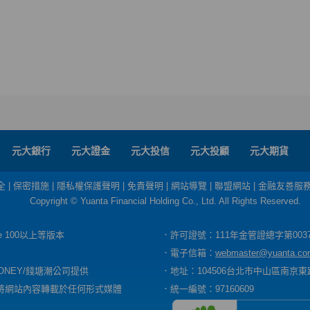
元大銀行
元大證金
元大投信
元大投顧
元大期貨
全
|
保密措施
|
隱私權保護聲明
|
免責聲明
|
網站導覽
|
聯盟網站
|
金融友善服
Copyright © Yuanta Financial Holding Co., Ltd. All Rights Reserved.
dge 100以上等版本
．許可證號：111年金管證總字第003
．電子信箱：
webmaster@yuanta.co
ONEY/錢塘潮公司提供
．地址：104506台北市中山區南京東路
將網站內容轉載於任何形式媒體
．統一編號：97160609