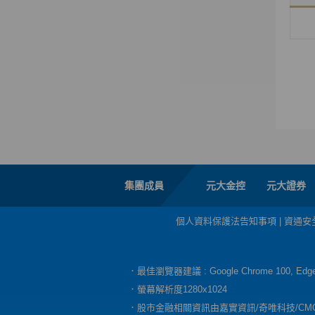
集團成員
元大金控
元大證券
個人資料保護法告知事項
|
資通安
．最佳瀏覽器建議 : Google Chrome 100, E
．螢幕解析度1280x1024
．股市金融相關資訊由嘉實資訊/奇唯科技/CM