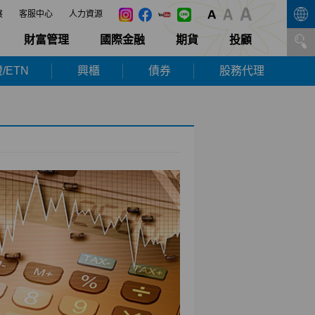
展
客服中心
人力資源
財富管理
國際金融
期貨
投顧
/ETN
興櫃
債券
股務代理