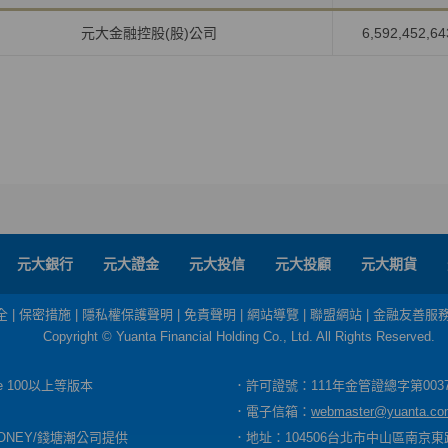
元大金融控股(股)公司
6,592,452,64
元大銀行
元大證金
元大投信
元大投顧
元大期貨
全
|
保密措施
|
隱私權保護聲明
|
免責聲明
|
網站導覽
|
聯盟網站
|
金融友善服
Copyright © Yuanta Financial Holding Co., Ltd. All Rights Reserved.
dge 100以上等版本
．許可證號：111年金管證總字第003
．電子信箱：
webmaster@yuanta.co
ONEY/錢塘潮公司提供
．地址：104506台北市中山區南京東路