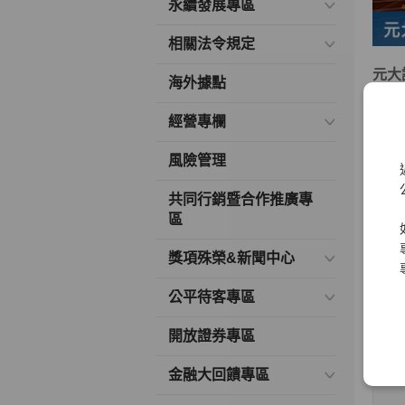
永續發展專區
相關法令規定
元大
海外據點
多年
經營專欄
變、
風險管理
本著
大實
共同行銷暨合作推廣專
區
元大
險管
獎項殊榮&新聞中心
本人
公平待客專區
開放證券專區
金融大回饋專區