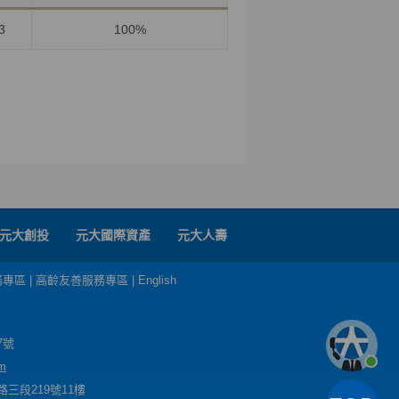
3
100%
元大創投
元大國際資產
元大人壽
務專區
|
高齡友善服務專區
|
English
7號
m
三段219號11樓