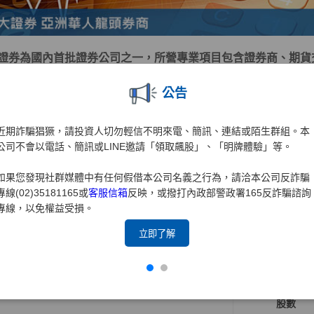
證券為國內首批證券公司之一，所營專業項目包含證券商、期貨
來始終秉持著為投資大眾「掌握先機、創造財富、誠信服務、保
公告
群策群力的企業文化驅策下，早已成為台灣證券業的翹楚。
「深耕台灣、放眼國際、在地生活、全球投資」的理念，元大證
近期詐騙猖獗，請投資人切勿輕信不明來電、簡訊、連結或陌生群組。本
力。近年來更積極拓展兩岸三地業務，以期成為大中華區指標性
公司不會以電話、簡訊或LINE邀請「領取飆股」、「明牌體驗」等。
證券為元大金控旗下之子公司，爾後仍將持續以落實客戶權益為
如果您發現社群媒體中有任何假借本公司名義之行為，請洽本公司反詐騙
理，為投資大眾提供最完善、最周全之服務，並為客戶帶來更大
專線(02)35181165或
客服信箱
反映，或撥打內政部警政署165反詐騙諮詢
專線，以免權益受損。
持有股份
持股比例占前十名之股東資料
立即了解
資料時間:115年4月30日
姓名
股數