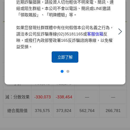
近期詐騙猖獗，請投資人切勿輕信不明來電、簡訊、連
結或陌生群組。本公司不會以電話、簡訊或LINE邀請
年底值
VaR平均
風險別
VaR最大值
VaR最小值
「領取飆股」、「明牌體驗」等。
114/12/31
值
如果您發現社群媒體中有任何假借本公司名義之行為，
股權風險
418,426
371,043
528,908
264,044
請洽本公司反詐騙專線(02)35181165或
客服信箱
反
映，或撥打內政部警政署165反詐騙諮詢專線，以免權
利率風險
96,615
155,709
232,839
91,949
益受損。
匯率風險
158,455
137,958
178,789
81,282
立即了解
商品風險
33,152
47,568
103,023
15,730
小計
706,648
712,278
—
—
減：分散效果
-330,073
-338,454
—
—
總合風險值
376,575
373,824
562,764
266,781