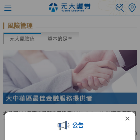
風險管理
元大風險值
資本適足率
本公司114年度交易部位風險值(99%, 1 day VaR)資訊揭露如
×
下表：
公告
(單位:新台幣仟元 )