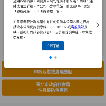
近期詐騙猖獗，請投資人切勿輕信不明來電、簡訊、連
結或陌生群組。本公司不會以電話、簡訊或LINE邀請
受理電話
「領取飆股」、「明牌體驗」等。
(02)2719-1715
如果您發現社群媒體中有任何假借本公司名義之行為，
電子信箱
請洽本公司反詐騙專線(02)35181165或
客服信箱
反
hr8585.brk@yuanta.com
映，或撥打內政部警政署165反詐騙諮詢專線，以免權
益受損。
受理傳真
(02)2514-8626
立即了解
工作場所性騷擾防治措施、
申訴及懲戒處理要點
臺北市政府社會局
性騷擾防治專區