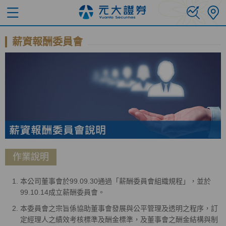
薪資報酬委員會
作業說明
本公司董事會於99.09.30通過「薪酬委員會組織規程」，並於
99.10.14成立薪酬委員會。
本委員會之宗旨係協助董事會發展與公平管理及透明之程序，訂
定經理人之績效考核標準及酬金標準，及董事會之酬金結構與制