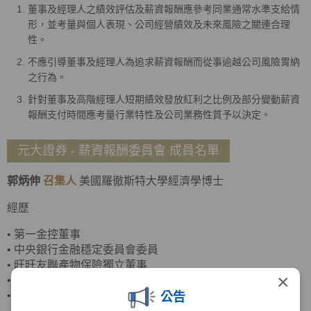
董事及經理人之績效評估及薪資報酬應參考同業通常水準支給情
形，並考量與個人表現、公司經營績效及未來風險之關連合理
性。
不應引導董事及經理人為追求薪資報酬而從事逾越公司風險胃納
之行為。
針對董事及高階經理人短期績效發放紅利之比例及部分變動薪資
報酬支付時間應考量行業特性及公司業務性質予以決定。
元大證券 - 薪資報酬委員會 成員名單
郭炳伸
召集人
美國羅徹斯特大學經濟學博士
經歷
•
第一金控董事
•
中央銀行金融穩定委員會委員
•
旺旺友聯產物保險獨立董事
×
•
臺灣菸酒董事
•
政治大學商學院副院長
公告