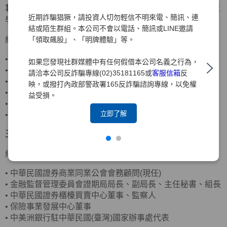
袁惠兒
獨立董事
美國密蘇里大學會計碩士、美國南伊利諾大
近期詐騙猖獗，請投資人切勿輕信不明來電、簡訊、連
學企管碩士
結或陌生群組。本公司不會以電話、簡訊或LINE邀請
「領取飆股」、「明牌體驗」等。
經歷
•
客思達-KY獨立董事
如果您發現社群媒體中有任何假借本公司名義之行為，
•
財團法人聖嚴教育基金會監察人
請洽本公司反詐騙專線(02)35181165或
客服信箱
反
•
財團法人法鼓山佛教基金會監察人
映，或撥打內政部警政署165反詐騙諮詢專線，以免權
•
資誠聯合會計師事務所合夥會計師
益受損。
•
普華國際財務顧問(股)公司董事長
立即了解
•
中華民國北市會計師公會理事
王詠心
獨立董事
政治大學企業管理碩士
經歷
•
中華民國證券商業同業公會會務顧問(現任)
•
金融監督管理委員會證期局局長、副局長、主任秘書、組長
•
中華民國證券櫃檯買賣中心董事、監察人
•
保險事業發展中心董事
•
中美洲銀行駐中華民國(臺灣)國家辦事處代表