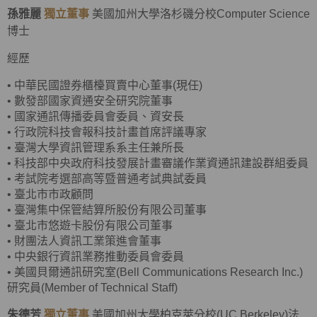
孫雅麗
獨立董事
美國加州大學洛杉磯分校Computer Science
博士
經歷
•
中華民國證券櫃檯買賣中心董事(現任)
•
數發部國家資通安全研究院董事
•
國家通訊傳播委員會委員、資安長
•
行政院科技會報科技計畫首席評議專家
•
臺灣大學資訊管理系系主任兼所長
•
科技部中央政府科技發展計畫審議作業資通訊建設群組委員
•
考試院考選部高等暨普通考試典試委員
•
臺北市市政顧問
•
臺灣集中保管結算所股份有限公司董事
•
臺北市悠遊卡股份有限公司董事
•
財團法人資訊工業策進會董事
•
中央銀行資訊業務推動委員會委員
•
美國貝爾通訊研究室(Bell Communications Research Inc.)
研究員(Member of Technical Staff)
朱德芳
獨立董事
美國加州大學柏克萊分校(UC Berkeley)法