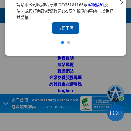
請洽本公司反詐騙專線(02)35181165或
客服信箱
反
映，或撥打內政部警政署165反詐騙諮詢專線，以免權
+
集團成員
益受損。
+
重要須知
立即了解
個人資料保護法告知事項
資通安全
保密措施
隱私權保護聲明
免責聲明
網站導覽
聯盟網站
金融友善服務專區
高齡友善服務專區
English
電子信箱：
webmaster@yuanta.com
客戶服務專線：(02)2718-5886
TOP