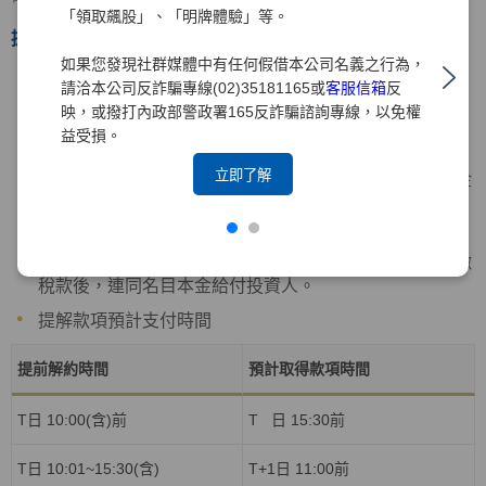
「領取飆股」、「明牌體驗」等。
提前解約
如果您發現社群媒體中有任何假借本公司名義之行為，
投資人可在投資先生APP內申請全部或一部提前解約(下
請洽本公司反詐騙專線(02)35181165或
客服信箱
反
稱「提解」)，在票券專區庫存查詢看到該筆交易即可申
映，或撥打內政部警政署165反詐騙諮詢專線，以免權
請。
益受損。
提解金額最低為新臺幣10萬元，僅能為新臺幣10萬元的
立即了解
倍數，最多不可超過全部名目本金，且提解後的名目本金
不得小於新臺幣300萬元。在名目本金為新臺幣300萬元
整之情況下，僅能申請全部提解，而不得僅為一部提解。
領回利息按持有期間以解約時之報價計算，並減去應扣繳
稅款後，連同名目本金給付投資人。
提解款項預計支付時間
提前解約時間
預計取得款項時間
T日
10:00(
含
)
前
T 日
15:30
前
T日
10:01~15:30(
含
)
T+1日
11:00
前