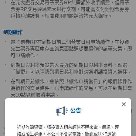
在元大證券交易電子票券RP無需額外收手續費，但電子
票券RP交易透過元大銀行交割，可能需支付短期票券券
戶帳戶維護費，相關費用問題請洽詢元大銀行。
到期續作
電子票券RP在到期日前三個營業日可申請續作，在投資
先生票券專區庫存查詢頁面點選想要續作的該筆交易，即
可申請續作。
到期日與利率預設帶入最近的到期日與利率資料，點選
「變更」可以彈跳到期日與利率對應選項讓投資人選擇。
在到期日前續作，會依照「續作申請當日」的報價條件作
為續作的交易條件，已申請續作的交易，可以在到期日當
天10點以前取消申請。
×
如未申請或及時申請續作，則本票券RP交易將於到期日
公告
自動終止，本公司預計將於扣除稅款後將本金及利息於到
期當日中午前匯入投資人之約定帳戶。
近期詐騙猖獗，請投資人切勿輕信不明來電、簡訊、連
＊提醒您:如遇不可抗力因素(例：颱風、地震等重大事件，支付時間
結或陌生群組。本公司不會以電話、簡訊或LINE邀請
可能會延後)