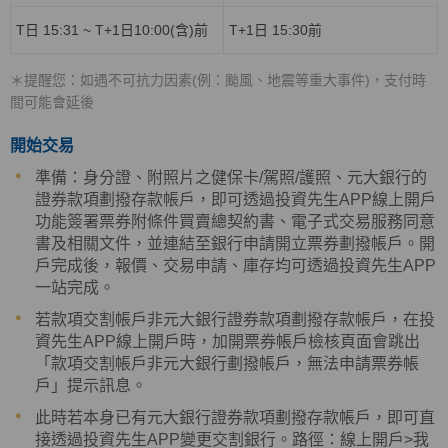
T日
15:31 ~ T+1
日
10:00(
含
)
前
T+1日
15:30
前
＊提醒您：如遇不可抗力因素(例：颱風、地震等重大事件)，支付時
間可能會延後
開始交易
準備：身分證、附照片之健保卡/駕照/護照、元大銀行的
證券款項劃撥存款帳戶，即可透過投資先生APP線上開戶
功能簽署票券附條件買賣總契約書、電子式交易服務同意
書及相關文件，並連結至銀行申請開立票券劃撥帳戶。開
戶完成後，報價、交易申請、庫存均可透過投資先生APP
一站完成。
若款項交割帳戶非元大銀行證券款項劃撥存款帳戶，在投
資先生APP線上開戶時，加開票券帳戶檢核頁面會跳出
「款項交割帳戶非元大銀行劃撥帳戶，無法申請票券帳
戶」提示訊息。
此時若本身已有元大銀行證券款項劃撥存款帳戶，即可直
接透過投資先生APP變更交割銀行。路徑：線上開戶>我