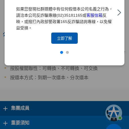
公司債利息費用具節稅效果。
如果您發現社群媒體中有任何假借本公司名義之行為，
請洽本公司反詐騙專線(02)35181165或
客服信箱
反
資金來源穩定，優於銀行貸款。
映，或撥打內政部警政署165反詐騙諮詢專線，以免權
把握利率低點，並鎖定長期資金成本最為有利。
益受損。
公司債分類方式
立即了解
擔保情形：銀行保證、有擔保品、無擔保(需經信評)
按付息方式：固定利率、浮動利率、結構式、到期一次付
息
按股權關聯性：可轉換、不可轉換、可交換
按還本方式：到期一次還本、分次還本
+
集團成員
+
重要須知