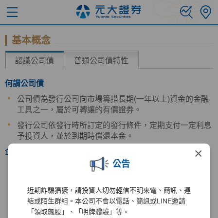
基本概念
認識公司債
普通公司債特性
何謂公司債
公司債為發行公司向市場籌措長期(一年以上)資金的金融
工具之一，屬於可轉讓的有價證券。
發行公司依發行時所訂定的發行條件，定期支付一定利息
予投資人，並於到期時償還本金。
×
企業發債需求因素
公告
債務證券化，可於市場上進行買賣。
避免股權稀釋過度，不影響公司經營權。
近期詐騙猖獗，請投資人切勿輕信不明來電、簡訊、連
可避免股本膨脹與發揮財務槓桿原理。
結或陌生群組。本公司不會以電話、簡訊或LINE邀請
「領取飆股」、「明牌體驗」等。
籌資管道增加，企業財務規劃多元化。