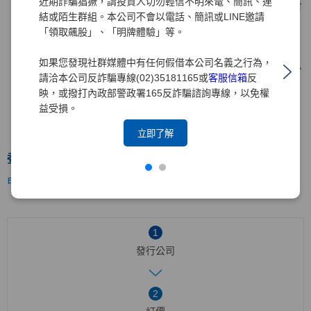
近期詐騙猖獗，請投資人切勿輕信不明來電、簡訊、連
對於前已發行之公司債或其他債務，曾有違約或遲延支付
結或陌生群組。本公司不會以電話、簡訊或LINE邀請
本息之事實已了結者。
「領取飆股」、「明牌體驗」等。
有擔保公司債發行之禁止（公司法250條）：
如果您發現社群媒體中有任何假借本公司名義之行為，
對於前已發行之公司債或其他債務有違約或遲延支付本息
請洽本公司反詐騙專線(02)35181165或
客服信箱
反
之事實，尚在繼續中者。
映，或撥打內政部警政署165反詐騙諮詢專線，以免權
最近三年或開業不及三年之開業年度課稅後之平均淨利，
益受損。
未達原定發行之公司債應負擔年息總額之百分之一百者。
但經由銀行保證發行之公司債不受限制。
立即了解
委託證券承銷商對外公開承銷發行流程
申報生效日：3個營業日或12個營業日(視發行主體不同)
1
發行公司
2