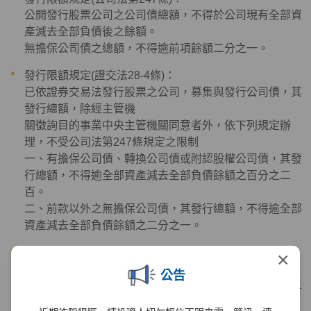
公開發行股票公司之公司債總額，不得於公司現有全部資
產減去全部負債後之餘額。
無擔保公司債之總額，不得逾前項餘額二分之一。
發行限額規定
(
證交法
28-4
條
)：
已依證券交易法發行股票之公司，募集與發行公司債，其
發行總額，除經主管機
關徵詢目的事業中央主管機關同意者外，依下列規定辦
理，不受公司法第247條規定之限制
一、有擔保公司債、轉換公司債或附認股權公司債，其發
行總額，不得逾全部資產減去全部負債餘額之百分之二
百。
二、前款以外之無擔保公司債，其發行總額，不得逾全部
資產減去全部負債餘額之二分之一。
無擔保公司債發行之禁止（公司法249條）：
×
最近三年或開業不及三年之開業年度課稅後之平均淨利，
公告
未達原定發行之公司債，應負擔年息總額之百分之一百五
十者。