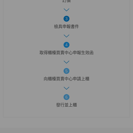
訂價
3
檢具申報書件
4
取得櫃檯買賣中心申報生效函
5
向櫃檯買賣中心申請上櫃
6
發行並上櫃