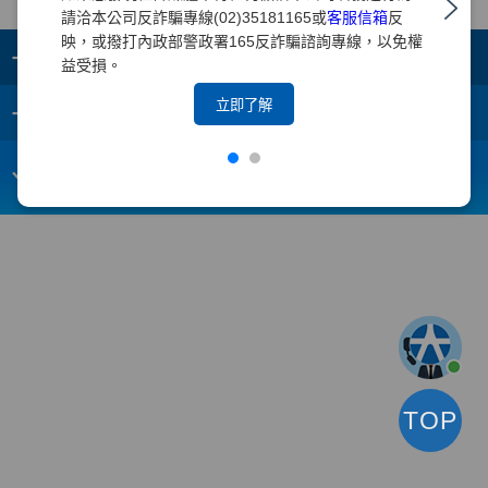
請洽本公司反詐騙專線(02)35181165或
客服信箱
反
映，或撥打內政部警政署165反詐騙諮詢專線，以免權
+
集團成員
益受損。
+
立即了解
重要須知
電子信箱：
webmaster@yuanta.com
客戶服務專線：(02)2718-5886
TOP