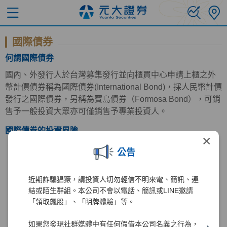
國際債券
何謂國際債券
國內、外發行人於台灣募集發行並向櫃買中心申請上櫃之外
幣計價債券稱為國際債券(International Bond)，採人民幣計價
發行之國際債券，另稱為寶島債券（Formosa Bond），可銷
售予一般投資大眾亦可僅銷售予專業投資人。
國際債券的投資風險
×
利率風險
公告
流動性風險
匯率風險
近期詐騙猖獗，請投資人切勿輕信不明來電、簡訊、連
結或陌生群組。本公司不會以電話、簡訊或LINE邀請
違約風險
「領取飆股」、「明牌體驗」等。
通貨膨脹風險
如果您發現社群媒體中有任何假借本公司名義之行為，