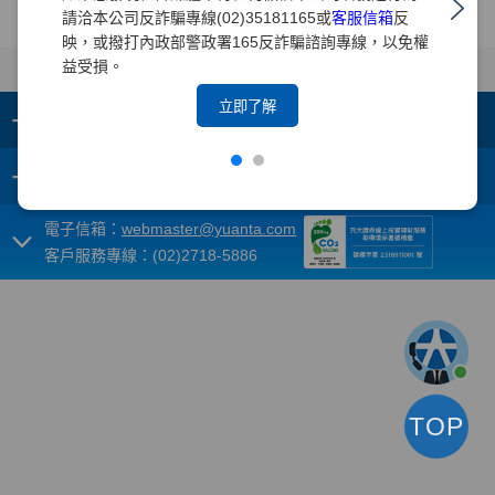
債券非存款不受中央存款保限公司存款保險之保障
請洽本公司反詐騙專線(02)35181165或
客服信箱
反
映，或撥打內政部警政署165反詐騙諮詢專線，以免權
益受損。
立即了解
+
集團成員
+
重要須知
電子信箱：
webmaster@yuanta.com
客戶服務專線：(02)2718-5886
TOP