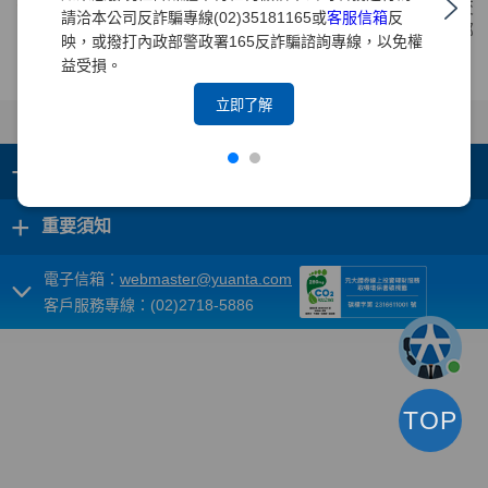
由交易商於財團法人中華民國證券櫃檯買賣中心等殖成交
請洽本公司反詐騙專線(02)35181165或
客服信箱
反
系統上進行報價，部位納入當日等殖成交系統之買賣超部
映，或撥打內政部警政署165反詐騙諮詢專線，以免權
位合併計算保證金額度。
益受損。
立即了解
+
集團成員
+
重要須知
電子信箱：
webmaster@yuanta.com
客戶服務專線：(02)2718-5886
TOP