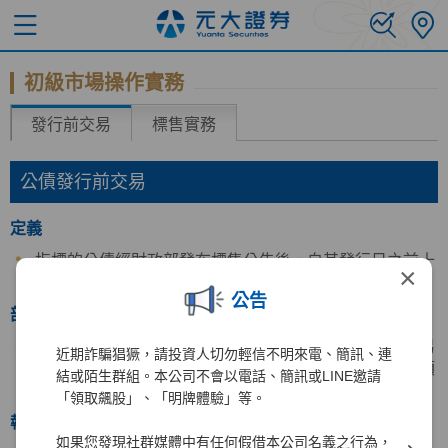
初級市場操作實務
發行前交易
標售實務
公債發行前交易
定義
指標的公債經財政部發布標售公告後，自其發行日之前十
×
五個營業日起至一個營業日止之買賣斷交易。
公告
部位限制
交割日為公債發行日之當日，各單一交易商之發行前交易
近期詐騙猖獗，請投資人切勿輕信不明來電、簡訊、連
部位加計公債標售部位後之總淨部位不得逾該次標售總額
結或陌生群組。本公司不會以電話、簡訊或LINE邀請
之三分之一。
「領取飆股」、「明牌體驗」等。
報價
如果您發現社群媒體中有任何假借本公司名義之行為，