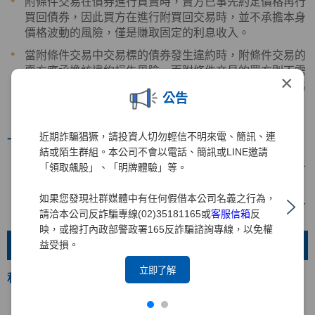
附條件交易在債券進行買賣時，賣方已事先約定價格再行
買回債券，因此買方在進行附買回交易時，並不承擔本身
價格波動的風險，僅是賺取固定的利息收入。
當附條件交易中交易標的債券發生違約時，附條件交易的
賣方應承擔該違約損失風險，而附條件交易的買方則不需
×
承擔。但當附條件交易中的賣方發生違約時，附條件交易
公告
的買方則需承擔賣方違約的損失。 因此，附條件交易的
買方，因慎選交易對手，避免違約發生。
近期詐騙猖獗，請投資人切勿輕信不明來電、簡訊、連
一般投資人多利用附條件交易的時機
結或陌生群組。本公司不會以電話、簡訊或LINE邀請
一般投資人多以承作附買回交易為多，因為收益較高，且
「領取飆股」、「明牌體驗」等。
買賣方便，資金運用靈活，屬於風險較低的投資工具。
如果您發現社群媒體中有任何假借本公司名義之行為，
近年來成為保守型投資人的資金停泊處也是積極型投資人
請洽本公司反詐騙專線(02)35181165或
客服信箱
反
的短期資金避風港。
映，或撥打內政部警政署165反詐騙諮詢專線，以免權
債券附買回交易優點
益受損。
立即了解
利率優惠
附買回利率比照貨幣市場行情，比銀行活存或活儲利率