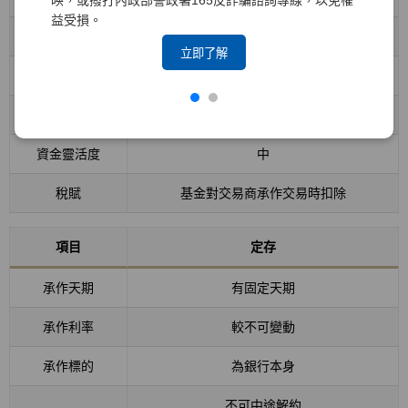
映，或撥打內政部警政署165反詐騙諮詢專線，以免權
益受損。
承作利率
波動較大
立即了解
承作標的
基金公司隨時調整
中途解約
可
資金靈活度
中
稅賦
基金對交易商承作交易時扣除
項目
定存
承作天期
有固定天期
承作利率
較不可變動
承作標的
為銀行本身
不可中途解約