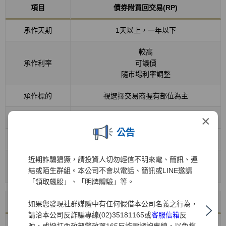
項目
債券附買回交易(RP)
承作天期
1天以上，一年以下
較高
承作利率
可議價
隨市場利率調整
承作標的
視選擇交易商握有部位為主
×
中途解約
可
公告
資金靈活度
高
近期詐騙猖獗，請投資人切勿輕信不明來電、簡訊、連
個人：10%
稅賦
結或陌生群組。本公司不會以電話、簡訊或LINE邀請
法人：營所稅
「領取飆股」、「明牌體驗」等。
項目
貨幣型基金
如果您發現社群媒體中有任何假借本公司名義之行為，
請洽本公司反詐騙專線(02)35181165或
客服信箱
反
承作天期
具彈性