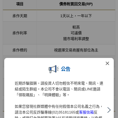
項目
債券附買回交易(RP)
承作天期
1天以上，一年以下
較高
承作利率
可議價
隨市場利率調整
承作標的
視選擇交易商握有部位為主
×
中途解約
可
公告
資金靈活度
高
近期詐騙猖獗，請投資人切勿輕信不明來電、簡訊、連
個人：10%
稅賦
結或陌生群組。本公司不會以電話、簡訊或LINE邀請
法人：營所稅
「領取飆股」、「明牌體驗」等。
項目
貨幣型基金
如果您發現社群媒體中有任何假借本公司名義之行為，
請洽本公司反詐騙專線(02)35181165或
客服信箱
反
承作天期
具彈性