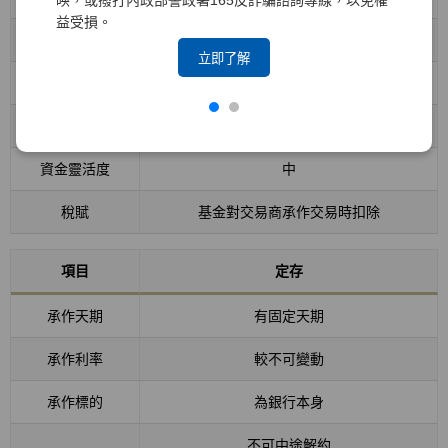
映，或撥打內政部警政署165反詐騙諮詢專線，以免權
益受損。
承作利率
波動較大
立即了解
承作標的
基金公司隨時調整
中途解約
可
資金靈活度
中
稅賦
基金對交易商承作交易時扣除
項目
定存
承作天期
有固定天期
承作利率
較不可變動
承作標的
為銀行本身
不可中途解約