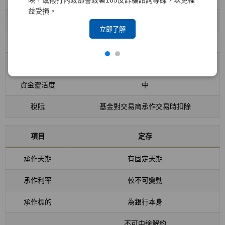
映，或撥打內政部警政署165反詐騙諮詢專線，以免權
益受損。
承作利率
波動較大
立即了解
承作標的
基金公司隨時調整
中途解約
可
資金靈活度
中
稅賦
基金對交易商承作交易時扣除
項目
定存
承作天期
有固定天期
承作利率
較不可變動
承作標的
為銀行本身
不可中途解約