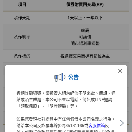
項目
債券附買回交易(RP)
承作天期
1天以上，一年以下
較高
承作利率
可議價
隨市場利率調整
承作標的
視選擇交易商握有部位為主
×
中途解約
可
公告
資金靈活度
高
近期詐騙猖獗，請投資人切勿輕信不明來電、簡訊、連
個人：10%
稅賦
結或陌生群組。本公司不會以電話、簡訊或LINE邀請
法人：營所稅
「領取飆股」、「明牌體驗」等。
項目
貨幣型基金
如果您發現社群媒體中有任何假借本公司名義之行為，
請洽本公司反詐騙專線(02)35181165或
客服信箱
反
承作天期
具彈性